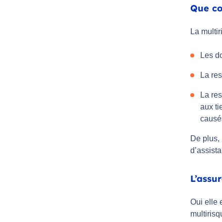
Que co
La multi
Les do
La res
La res
aux ti
causés
De plus, 
d’assist
L’assur
Oui elle 
multirisq