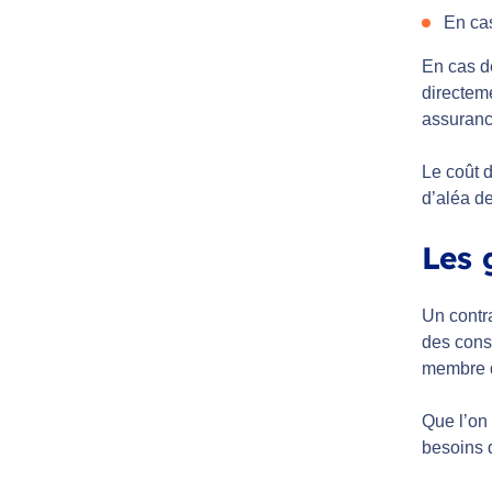
En cas
En cas de
directem
assurance
Le coût d
d’aléa de
Les 
Un contra
des cons
membre d
Que l’on 
besoins 