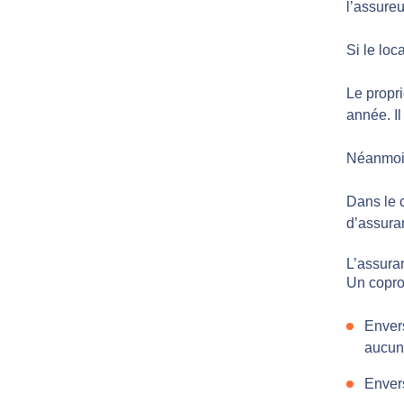
l’assureu
Si le loc
Le propr
année. Il
Néanmoins
Dans le c
d’assuran
L’assura
Un coprop
Envers
aucun
Envers