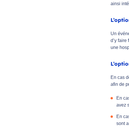
ainsi int
L’opti
Un événem
d’y faire
une hosp
L’opti
En cas de
afin de p
En cas
avez s
En cas
sont a