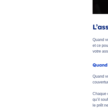
L’as
Quand vo
et ce pou
votre ass
Quand 
Quand vo
couvertu
Chaque c
qu’il sou
le prêt n