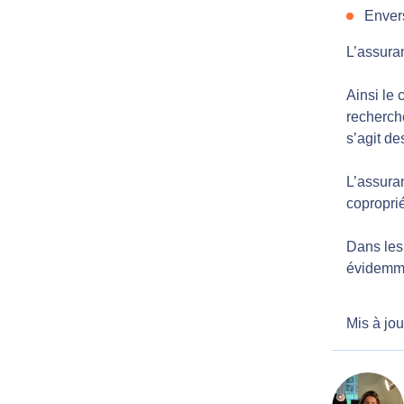
Envers
L’assuran
Ainsi le 
recherché
s’agit d
L’assuran
coproprié
Dans les 
évidemme
Mis à jou