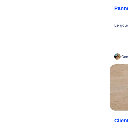
Panne
Le gouv
Gers
Clien