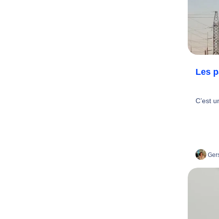
Les p
C’est u
Gers