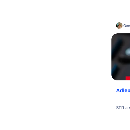
Gers
Adieu
SFR a r