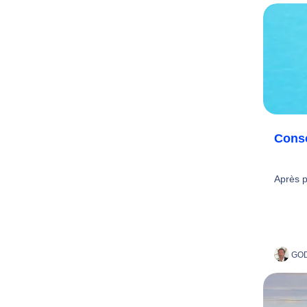
Conso
Après p
GOD