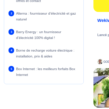
offres et contact
Alterna : fournisseur d’électricité et gaz
naturel
Wekiw
Barry Energy : un fournisseur
Lancé p
d’électricité 100% digital !
Borne de recharge voiture électrique :
installation, prix & aides
GOD
Box Internet : les meilleurs forfaits Box
Internet