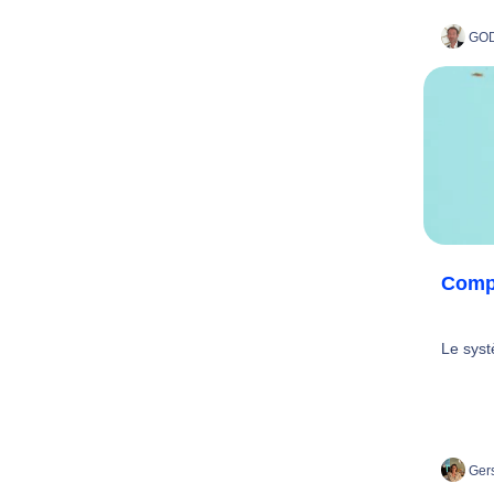
GOD
Compr
Le syst
Gers