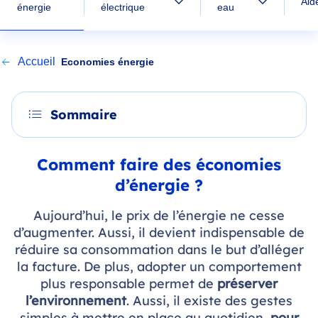
Aid
énergie
électrique
eau
Accueil
Economies énergie
Sommaire
Comment faire des économies
d’énergie ?
Aujourd’hui, le prix de l’énergie ne cesse
d’augmenter. Aussi, il devient indispensable de
réduire sa consommation dans le but d’alléger
la facture. De plus, adopter un comportement
plus responsable permet de
préserver
l’environnement
. Aussi, il existe des gestes
simples à mettre en place au quotidien,
pour