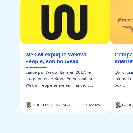
Wekiwi explique Wekiwi
Compara
People, son nouveau
Interne
program...
Lancé par Wekiwi Italie en 2017, le
Qui chois
programme de Brand Ambassadeur
internet 
Wekiwi People arrive en France. 3...
box...
GODEFROY JARZAGUET
15/04/2025
GODE