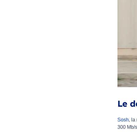
Le d
Sosh
, l
300 Mb/