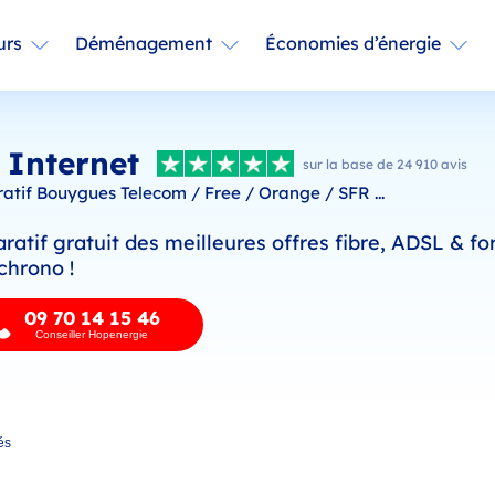
urs
Déménagement
Économies d’énergie
 Internet
sur la base de 24 910 avis
tif Bouygues Telecom / Free / Orange / SFR ...
atif gratuit des meilleures offres fibre, ADSL & fo
chrono !
09 70 14 15 46
Conseiller Hopenergie
és