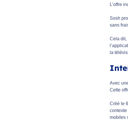
L’offre i
Sosh prop
sans frai
Cela dit
l’applica
la télév
Inte
Avec une
Cette off
Créé le 6
contexte 
mobiles 