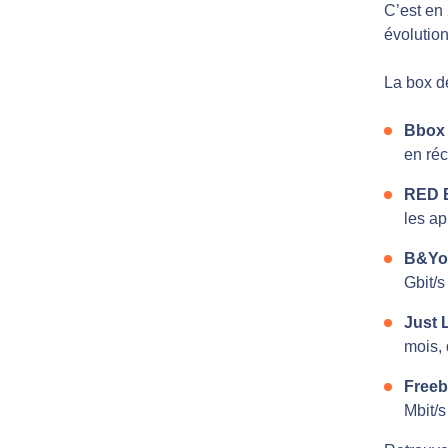
C’est en 
évolutio
La box d
Bbox 
en réc
RED B
les ap
B&You
Gbit/s
Just 
mois, 
Freeb
Mbit/s