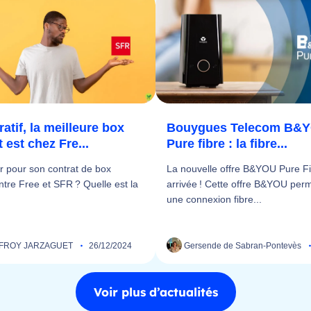
tif, la meilleure box
Bouygues Telecom B&
t est chez Fre...
Pure fibre : la fibre...
ir pour son contrat de box
La nouvelle offre B&YOU Pure Fi
entre Free et SFR ? Quelle est la
arrivée ! Cette offre B&YOU perm
une connexion fibre...
FROY JARZAGUET
26/12/2024
Gersende de Sabran-Pontevès
Voir plus d’actualités