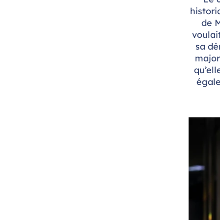
histor
de M
voulai
sa dé
major
qu’ell
égale