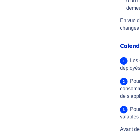
d’un i
demeur
En vue d
changean
Calend
Les 
déployés 
Pour
consomma
de s’app
Pour
valables
Avant de 