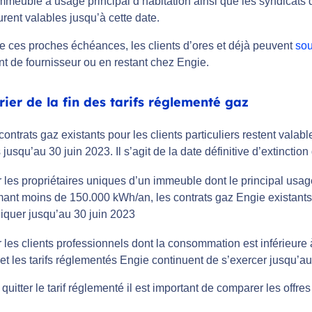
mmeuble à usage principal d’habitation ainsi que les syndicats 
ent valables jusqu’à cette date.
e ces proches échéances, les clients d’ores et déjà peuvent
sou
t de fournisseur ou en restant chez Engie.
rier de la fin des tarifs réglementé gaz
contrats gaz existants pour les clients particuliers restent valabl
jusqu’au 30 juin 2023. Il s’agit de la date définitive d’extinction
 les propriétaires uniques d’un immeuble dont le principal usage 
nt moins de 150.000 kWh/an, les contrats gaz Engie existants d
liquer jusqu’au 30 juin 2023
 les clients professionnels dont la consommation est inférieure
 et les tarifs réglementés Engie continuent de s’exercer jusqu’
quitter le tarif réglementé il est important de comparer les offre