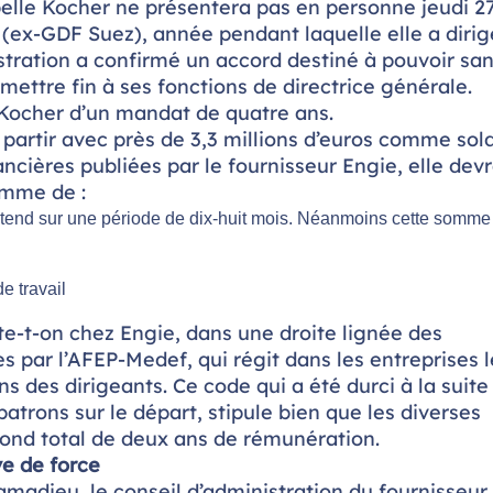
sabelle Kocher ne présentera pas en personne jeudi 2
e (ex-GDF Suez), année pendant laquelle elle a dirig
nistration a confirmé un accord destiné à pouvoir sa
ettre fin à ses fonctions de directrice générale.
e Kocher d’un mandat de quatre ans.
 partir avec près de 3,3 millions d’euros comme sol
ncières publiées par le fournisseur Engie, elle devr
omme de :
’étend sur une période de dix-huit mois. Néanmoins cette somme
e travail
ste-t-on chez Engie, dans une droite lignée des
par l’AFEP-Medef, qui régit dans les entreprises l
des dirigeants. Ce code qui a été durci à la suite
atrons sur le départ, stipule bien que les diverses
ond total de deux ans de rémunération.
e de force
amadieu, le conseil d’administration du fournisseur