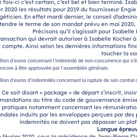
 fois-ci c’est certain, c’est bel et bien terminé. I
er 2020 les résultats pour 2019 du fournisseur Engi
rgéticien. En effet mardi dernier, le conseil d’admi
tendre le terme de son mandat prévu en mai 2020, m
Précisons qu’il s’agissait pour Isabell
ansaction qui devrait autoriser à Isabelle Kocher à
 compte. Ainsi selon les dernières informations fina
toucher la s
llion d’euros concernant l’indemnité de non-concurrence qui s
encore à être approuvée par l’assemblée générale.
llion d’euros d’indemnités concernant la rupture de son contrat d
Ce soit disant
« package »
de départ s’inscrit, insi
andations au titre du code de gouvernance émises 
 pratiques notamment concernant les rémunérations 
ndales induits par les enveloppes perçues par des p
indemnités ne doivent pas dépasser un plaf
Longue épreuv
6 février 2020, sous la présidence de Jean-Pierre Cl