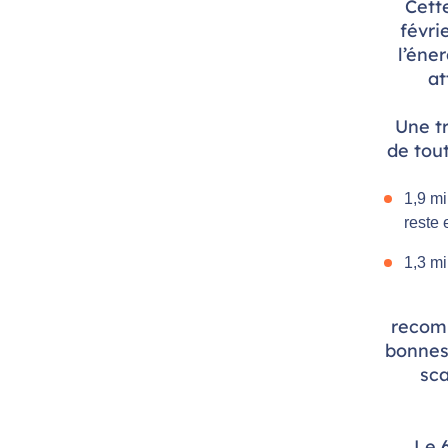
Cette
févri
l’éne
at
Une tr
de tout
1,9 mi
reste 
1,3 mi
recomm
bonnes
sca
Le 