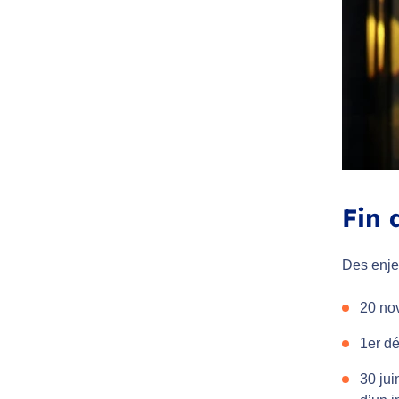
Fin 
Des enje
20 nov
1er dé
30 jui