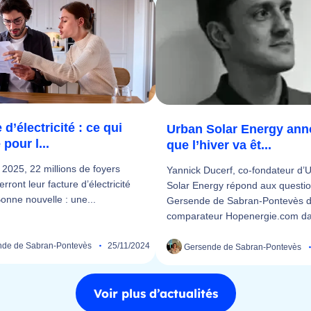
 d’électricité : ce qui
Urban Solar Energy an
pour l...
que l’hiver va êt...
r 2025, 22 millions de foyers
Yannick Ducerf, co-fondateur d’
erront leur facture d’électricité
Solar Energy répond aux questi
Bonne nouvelle : une...
Gersende de Sabran-Pontevès 
comparateur Hopenergie.com da
de de Sabran-Pontevès
25/11/2024
Gersende de Sabran-Pontevès
Voir plus d’actualités