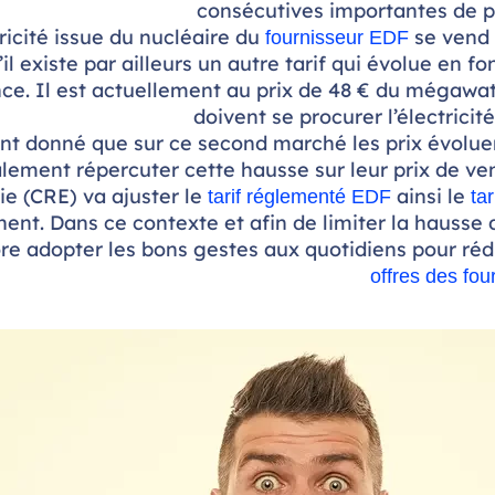
consécutives importantes de pl
tricité issue du nucléaire du
se vend 
fournisseur EDF
’il existe par ailleurs un autre tarif qui évolue en 
nce. Il est actuellement au prix de 48 € du mégawa
doivent se procurer l’électrici
nt donné que sur ce second marché les prix évoluent
alement répercuter cette hausse sur leur prix de ven
ie (CRE) va ajuster le
ainsi le
tarif réglementé EDF
tar
nent. Dans ce contexte et afin de limiter la hausse d
re adopter les bons gestes aux quotidiens pour ré
offres des fou