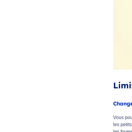
Limi
Change
Vous pou
les peti
les foye