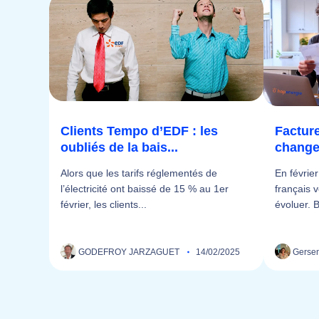
Clients Tempo d’EDF : les
Facture
oubliés de la bais...
change 
Alors que les tarifs réglementés de
En févrie
l’électricité ont baissé de 15 % au 1er
français v
février, les clients...
évoluer. 
GODEFROY JARZAGUET
14/02/2025
Gersen