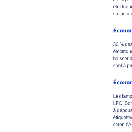
électriqu
sa factu
Économ
30 % des
électriq
baisser d
sont à pri
Économ
Les lamp
LFC. Son
à dépouss
étiquette
selon l’