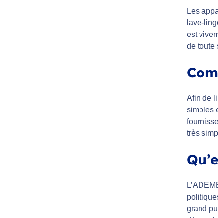
Les appa
lave-ling
est vive
de toute 
Comp
Afin de l
simples 
fournisse
très simp
Qu’e
L’ADEME 
politique
grand pub