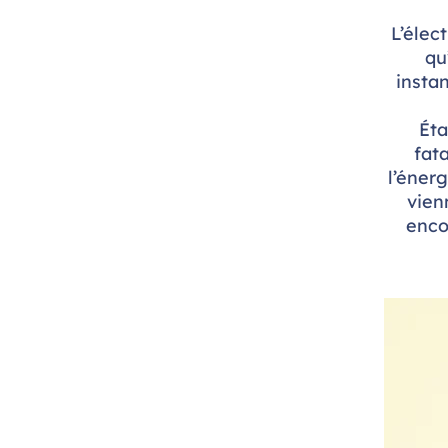
L’élec
qu
insta
Éta
fat
l’énerg
vien
enco