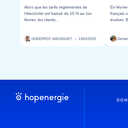
Alors que les tarifs réglementés de
En févrie
l’électricité ont baissé de 15 % au 1er
français v
février, les clients...
évoluer. 
GODEFROY JARZAGUET
14/02/2025
Gersen
DON