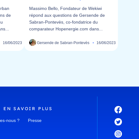
Urban
Massimo Bello, Fondateur de Wekiwi
ons de
répond aux questions de Gersende de
du
Sabran-Pontevès, co-fondatrice du
ns...
comparateur Hopenergie.com dans...
16/06/2023
Gersende de Sabran-Pontevès
16/06/2023
EN SAVOIR
PLUS
es-nous ?
Presse