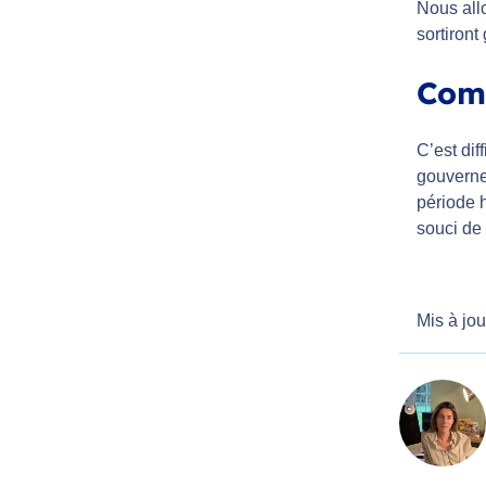
Nous allo
sortiront
Comm
C’est dif
gouverne
période h
souci de 
Mis à jou