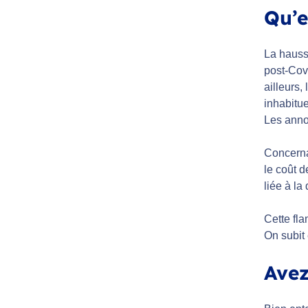
Qu’e
La hausse
post-Covi
ailleurs,
inhabitue
Les anno
Concernan
le coût d
liée à la
Cette fla
On subit
Avez