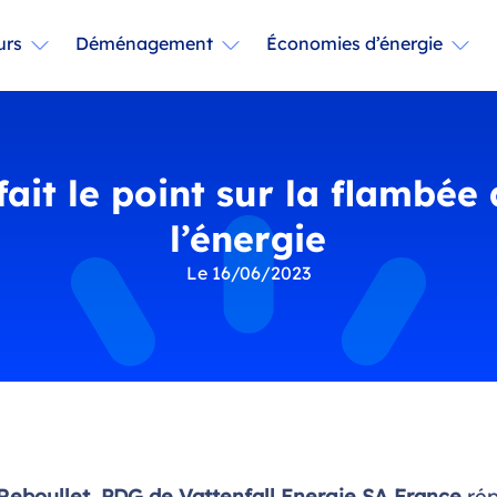
urs
Déménagement
Économies d’énergie
fait le point sur la flambée
l’énergie
Le 16/06/2023
Reboullet, PDG de Vattenfall Energie SA France
rép