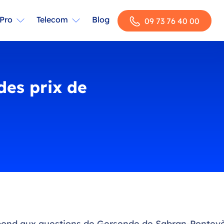
Pro
Telecom
Blog
09 73 76 40 00
 des prix de
ond aux questions de Gersende de Sabran-Pontevè