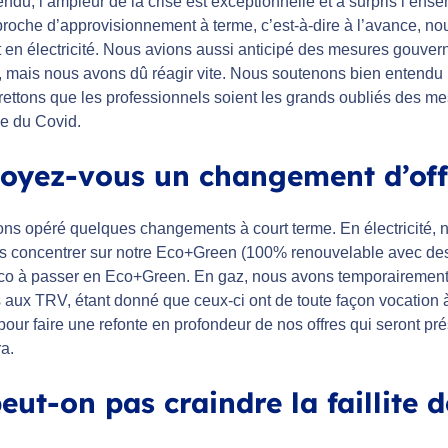
ndu, l’ampleur de la crise est exceptionnelle et a surpris l’ens
roche d’approvisionnement à terme, c’est-à-dire à l’avance, nous
t en électricité. Nous avions aussi anticipé des mesures gouver
, mais nous avons dû réagir vite. Nous soutenons bien entendu l
ettons que les professionnels soient les grands oubliés des mes
se du Covid.
oyez-vous un changement d’off
ns opéré quelques changements à court terme. En électricité, no
s concentrer sur notre Eco+Green (100% renouvelable avec des ga
Eco à passer en Eco+Green. En gaz, nous avons temporairement 
 aux TRV, étant donné que ceux-ci ont de toute façon vocation à
our faire une refonte en profondeur de nos offres qui seront pr
ra.
eut-on pas craindre la faillite d