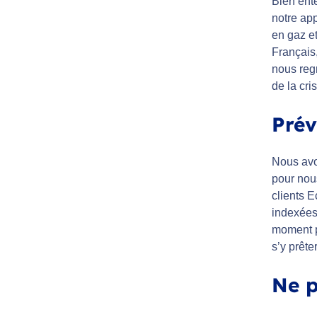
Bien ente
notre app
en gaz e
Français
nous regr
de la cri
Prév
Nous avo
pour nou
clients 
indexées
moment p
s’y prête
Ne p