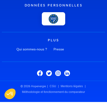
DONNÉES PERSONNELLES
PLUS
Qui sommes-nous ?
Presse
© 2026 Hopenergie
CGU
Mentions légales
Méthodologie et fonctionnement du comparateur
Plateforme de Gestion du Consentement : Personnalisez vos O
Axeptio consent