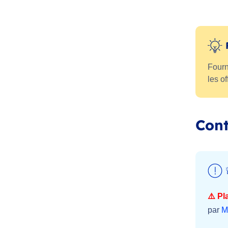
Fourn
les o
Cont
⚠️ Pl
par
M