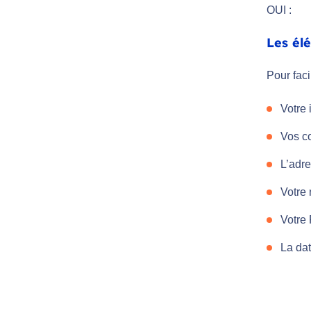
OUI :
Les él
Pour faci
Votre 
Vos c
L’adre
Votre
Votre
La dat