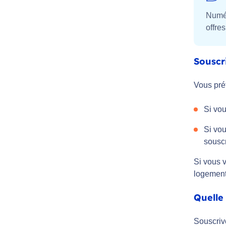
Numér
offre
Souscr
Vous préf
Si vou
Si vo
souscr
Si vous 
logement
Quelle 
Souscrive