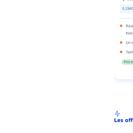
0,194
Rési
frais
Un s
Tari
Prix 
Les of