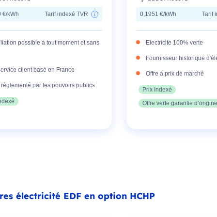
0 €/kWh
Tarif indexé TVR
0,1951 €/kWh
Tarif
liation possible à tout moment et sans
Electricité 100% verte
Fournisseur historique d'éle
ervice client basé en France
Offre à prix de marché
f réglementé par les pouvoirs publics
Prix Indexé
Indexé
Offre verte garantie d’origin
fres électricité EDF en option HCHP