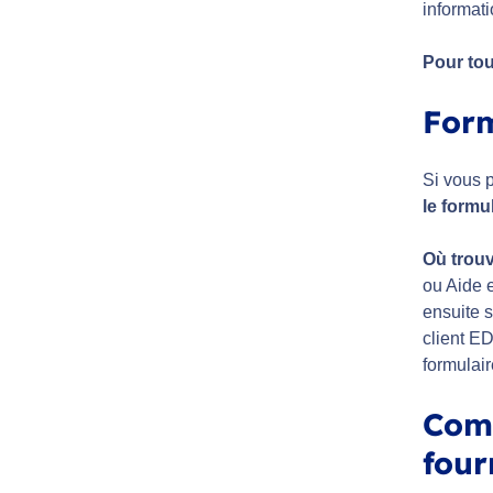
informati
Pour tou
Form
Si vous 
le formu
Où trouv
ou Aide 
ensuite s
client E
formulai
Comp
four