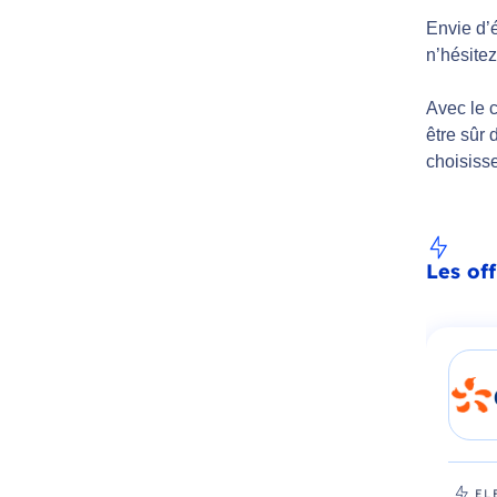
Envie d’é
n’hésite
Avec le c
être sûr
choisisse
Les of
EL