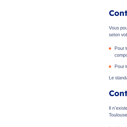
Cont
Vous po
selon vo
Pour t
compo
Pour 
Le standa
Cont
Il n’exi
Toulouse