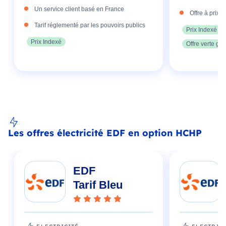
Un service client basé en France
Offre à prix 
Tarif réglementé par les pouvoirs publics
Prix Indexé
Prix Indexé
Offre verte gar
Les offres électricité EDF en option HCHP
EDF
Tarif Bleu