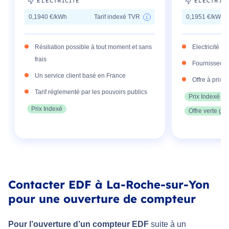
ELECTRICITÉ
ELECTRIC
0,1940 €/kWh
Tarif indexé TVR
0,1951 €/kWh
Résiliation possible à tout moment et sans
Electricité 1
frais
Fournisseur h
Un service client basé en France
Offre à prix 
Tarif réglementé par les pouvoirs publics
Prix Indexé
Prix Indexé
Offre verte gar
Contacter EDF à La-Roche-sur-Yon
pour une ouverture de compteur
Pour l’ouverture d’un compteur EDF
suite à un