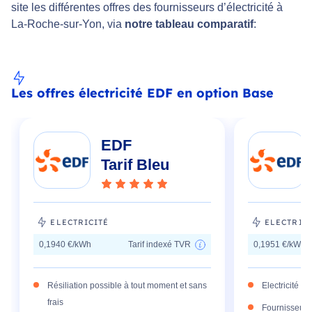
site les différentes offres des fournisseurs d’électricité à
La-Roche-sur-Yon, via
notre tableau comparatif
:
Les offres électricité EDF en option Base
EDF
Tarif Bleu
ELECTRICITÉ
ELECTRIC
0,1940 €/kWh
Tarif indexé TVR
0,1951 €/kWh
Résiliation possible à tout moment et sans
Electricité 1
frais
Fournisseur h