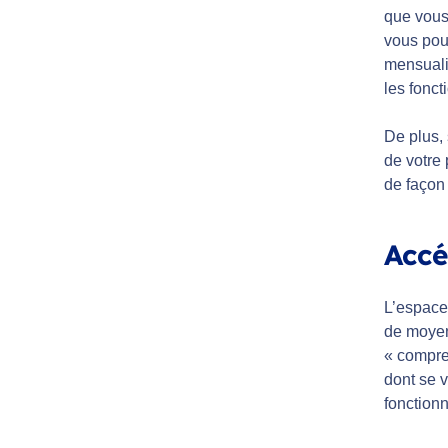
que vous
vous pou
mensualis
les fonct
De plus,
de votre
de façon
Accé
L’espace 
de moyen
« compren
dont se v
fonctionn