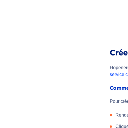
Crée
Hopenerg
service c
Commen
Pour cré
Rendez
Clique