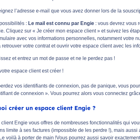
gnez l’adresse e-mail que vous avez donner lors de la souscript
ossibilités :
Le mail est connu par Engie
: vous devrez vous re
e. Cliquez sur « Je créer mon espace client » et suivez les éta
mulaire avec vos informations personnelles, notamment votre n
 retrouver votre contrat et ouvrir votre espace client avec les inf
ssez et entrez un mot de passe et ne le perdez pas !
 votre espace client est créer !
erdez vos identifiants de connexion, pas de panique, vous pourr
tifiant de connexion ». Vous pourrez alors vous connectez grâ
oi créer un espace client Engie ?
client Engie vous offres de nombreuses fonctionnalités qui vous s
s limite à ses factures (impossible de les perdre !), mais aussi 
! Le voilà à porter de main !Vous pourrez aussi savoir exacte