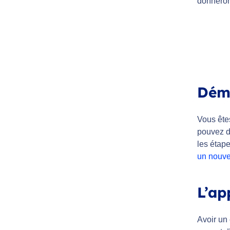
donneron
Dém
Vous ête
pouvez d
les étap
un nouve
L’ap
Avoir un 