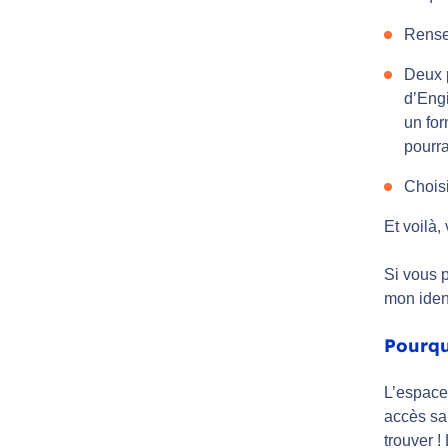
Rensei
Deux p
d’Engi
un for
pourra
Choisi
Et voilà,
Si vous p
mon iden
Pourqu
L’espace 
accès san
trouver 