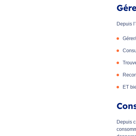
Gére
Depuis l’
Gérer/
Consul
Trouve
Recond
ET bie
Cons
Depuis c
consomma