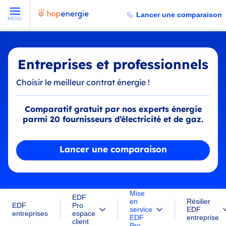
Lancer une comparaison
MENU
Entreprises et professionnels
Choisir le meilleur contrat énergie !
Comparatif gratuit par nos experts énergie
parmi 20 fournisseurs d’électricité et de gaz.
Lancer une comparaison
Mise
EDF
en
Résilier
EDF
Pro
service
EDF
entreprises
espace
EDF
entreprise
client
Pro