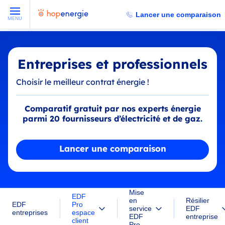
Lancer une comparaison
MENU
Entreprises et professionnels
Choisir le meilleur contrat énergie !
Comparatif gratuit par nos experts énergie
parmi 20 fournisseurs d’électricité et de gaz.
Lancer une comparaison
Mise
EDF
en
Résilier
Pro
EDF
service
EDF
espace
entreprises
EDF
entreprise
client
Pro