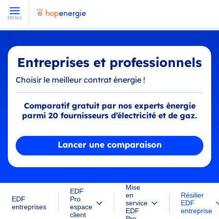
MENU
Entreprises et professionnels
Choisir le meilleur contrat énergie !
Comparatif gratuit par nos experts énergie
parmi 20 fournisseurs d’électricité et de gaz.
Lancer une comparaison
Mise
EDF
Résilier
en
EDF
Pro
EDF
service
entreprises
espace
entreprise
EDF
client
Pro