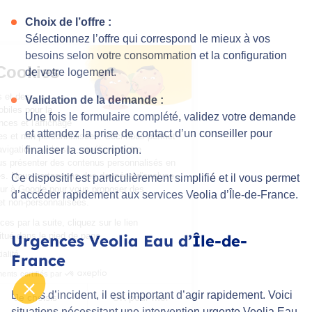
Choix de l’offre :
Sélectionnez l’offre qui correspond le mieux à vos
besoins selon votre consommation et la configuration
Gestion des Cookies
de votre logement.
Nous utilisons des cookies et des
Validation de la demande :
identifiants publicitaires mobiles pour la
Une fois le formulaire complété, validez votre demande
personnalisation des annonces et l'affichage
et attendez la prise de contact d’un conseiller pour
de publicités personnalisées et non personnalisées. Ceci nous permet
finaliser la souscription.
également de faciliter la navigation sur le site, améliorer votre
expérience en ligne, et vous présenter des contenus personnalisés en
fonction de vos préférences. Nous partageons des données d'analyse,
Ce dispositif est particulièrement simplifié et il vous permet
de publicité et de l'utilisateur à Google pour vous proposer des
d’accéder rapidement aux services Veolia d’Île-de-France.
publicités personnalisées et non-personnalisées.
Pour modifier vos préférences par la suite, cliquez sur le lien
'Préférences de cookies' situé dans le pied de page.
Urgences Veolia Eau d’Île-de-
Lire la politique de confidentialité
France
Consentements certifiés par
En cas d’incident, il est important d’agir rapidement. Voici
Non merci
Je choisis
OK pour moi
situations nécessitant une intervention urgente Veolia Eau