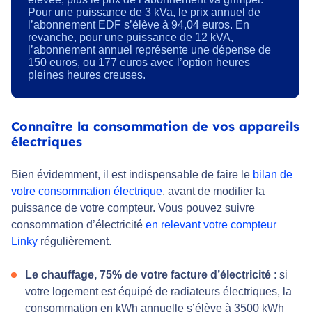
Pour une puissance de 3 kVa, le prix annuel de
l’abonnement EDF s’élève à 94,04 euros. En
revanche, pour une puissance de 12 kVA,
l’abonnement annuel représente une dépense de
150 euros, ou 177 euros avec l’option heures
pleines heures creuses.
Connaître la consommation de vos appareils
électriques
Bien évidemment, il est indispensable de faire le
bilan de
votre consommation électrique
, avant de modifier la
puissance de votre compteur. Vous pouvez suivre
consommation d’électricité
en relevant votre compteur
Linky
régulièrement.
Le chauffage, 75% de votre facture d’électricité
: si
votre logement est équipé de radiateurs électriques, la
consommation en kWh annuelle s’élève à 3500 kWh