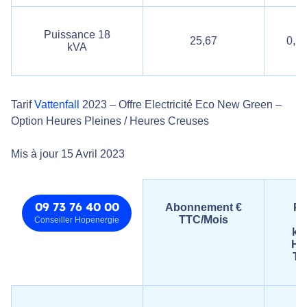
Puissance 18
25,67
0,2
kVA
Tarif
Vattenfall
2023 – Offre Electricité Eco New Green –
Option Heures Pleines / Heures Creuses
Mis à jour 15 Avril 2023
09 73 76 40 00
Abonnement €
Pr
TTC/Mois
d
Conseiller Hopenergie
k
HP
TT