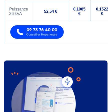
Puissance
0,1985
0,1522
52,54 €
36 kVA
€
€
09 73 76 40 00
Conseiller Hopenergie