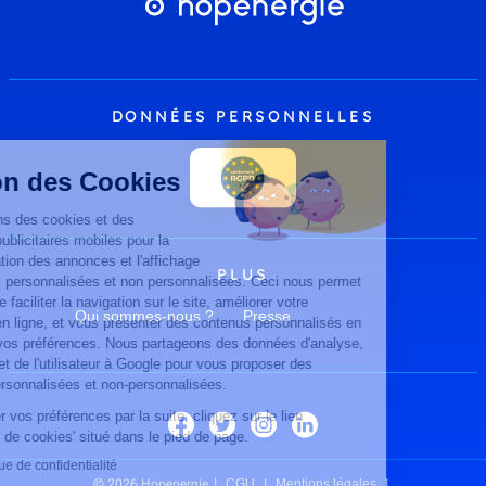
DONNÉES PERSONNELLES
Gestion des Cookies
Nous utilisons des cookies et des
identifiants publicitaires mobiles pour la
personnalisation des annonces et l'affichage
PLUS
de publicités personnalisées et non personnalisées. Ceci nous permet
également de faciliter la navigation sur le site, améliorer votre
Qui sommes-nous ?
Presse
expérience en ligne, et vous présenter des contenus personnalisés en
fonction de vos préférences. Nous partageons des données d'analyse,
de publicité et de l'utilisateur à Google pour vous proposer des
publicités personnalisées et non-personnalisées.
Pour modifier vos préférences par la suite, cliquez sur le lien
'Préférences de cookies' situé dans le pied de page.
Lire la politique de confidentialité
© 2026 Hopenergie
CGU
Mentions légales