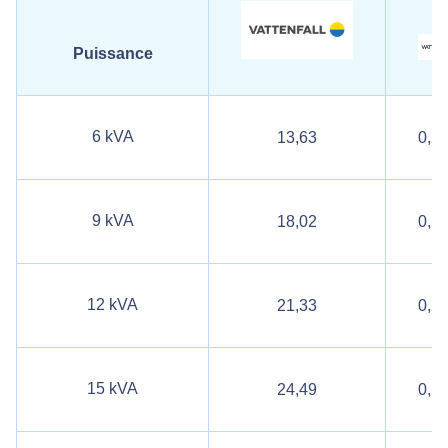
Puissance
6 kVA
13,63
0,2
9 kVA
18,02
0,2
12 kVA
21,33
0,2
15 kVA
24,49
0,2