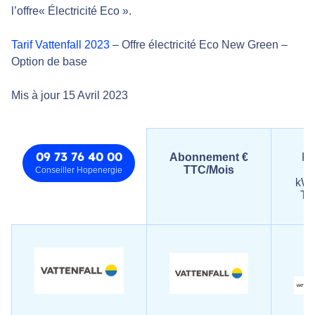
l’offre« Électricité Eco ».
Tarif Vattenfall 2023
– Offre électricité Eco New Green –
Option de base
Mis à jour 15 Avril 2023
09 73 76 40 00
Abonnement €
Pr
TTC/Mois
d
Conseiller Hopenergie
kWh
TT