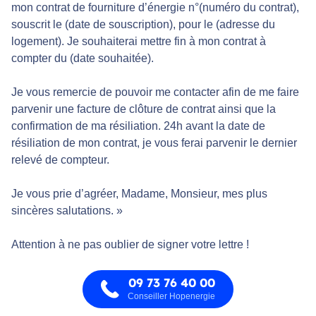
mon contrat de fourniture d’énergie n°(numéro du contrat),
souscrit le (date de souscription), pour le (adresse du
logement). Je souhaiterai mettre fin à mon contrat à
compter du (date souhaitée).
Je vous remercie de pouvoir me contacter afin de me faire
parvenir une facture de clôture de contrat ainsi que la
confirmation de ma résiliation. 24h avant la date de
résiliation de mon contrat, je vous ferai parvenir le dernier
relevé de compteur.
Je vous prie d’agréer, Madame, Monsieur, mes plus
sincères salutations. »
Attention à ne pas oublier de signer votre lettre !
09 73 76 40 00
Conseiller Hopenergie