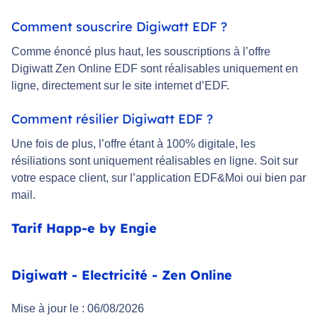
Comment souscrire Digiwatt EDF ?
Comme énoncé plus haut, les souscriptions à l’offre
Digiwatt Zen Online EDF sont réalisables uniquement en
ligne, directement sur le site internet d’EDF.
Comment résilier Digiwatt EDF ?
Une fois de plus, l’offre étant à 100% digitale, les
résiliations sont uniquement réalisables en ligne. Soit sur
votre espace client, sur l’application EDF&Moi oui bien par
mail.
Tarif Happ-e by Engie
Digiwatt - Electricité - Zen Online
Mise à jour le : 06/08/2026