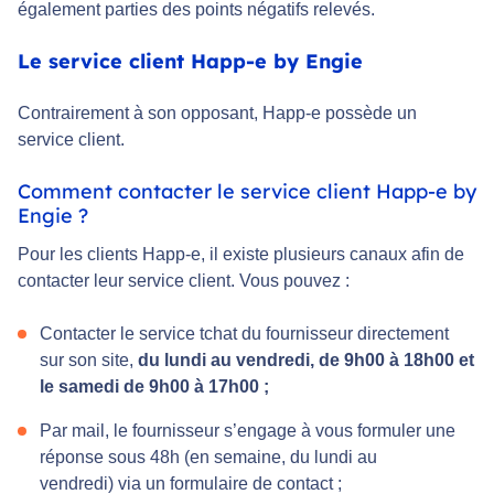
également parties des points négatifs relevés.
Le service client Happ-e by Engie
Contrairement à son opposant, Happ-e possède un
service client.
Comment contacter le service client Happ-e by
Engie ?
Pour les clients Happ-e, il existe plusieurs canaux afin de
contacter leur service client. Vous pouvez :
Contacter le service tchat du fournisseur directement
sur son site,
du lundi au vendredi, de 9h00 à 18h00 et
le samedi de 9h00 à 17h00 ;
Par mail, le fournisseur s’engage à vous formuler une
réponse sous 48h (en semaine, du lundi au
vendredi) via un formulaire de contact ;