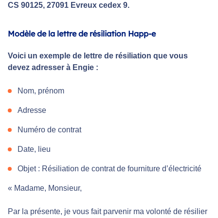
CS 90125, 27091 Evreux cedex 9.
Modèle de la lettre de résiliation Happ-e
Voici un exemple de lettre de résiliation que vous
devez adresser à Engie :
Nom, prénom
Adresse
Numéro de contrat
Date, lieu
Objet : Résiliation de contrat de fourniture d’électricité
« Madame, Monsieur,
Par la présente, je vous fait parvenir ma volonté de résilier