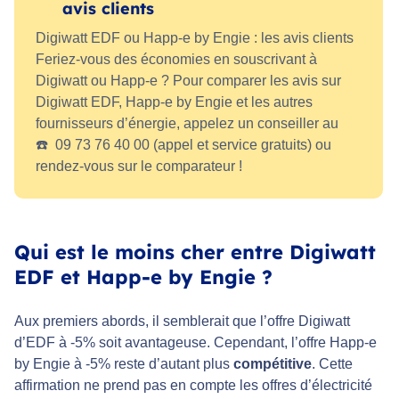
avis clients
Digiwatt EDF ou Happ-e by Engie : les avis clients
Feriez-vous des économies en souscrivant à
Digiwatt ou Happ-e ? Pour comparer les avis sur
Digiwatt EDF, Happ-e by Engie et les autres
fournisseurs d’énergie, appelez un conseiller au
☎️ 09 73 76 40 00 (appel et service gratuits) ou
rendez-vous sur le comparateur !
Qui est le moins cher entre Digiwatt
EDF et Happ-e by Engie ?
Aux premiers abords, il semblerait que l’offre Digiwatt
d’EDF à -5% soit avantageuse. Cependant, l’offre Happ-e
by Engie à -5% reste d’autant plus
compétitive
. Cette
affirmation ne prend pas en compte les offres d’électricité