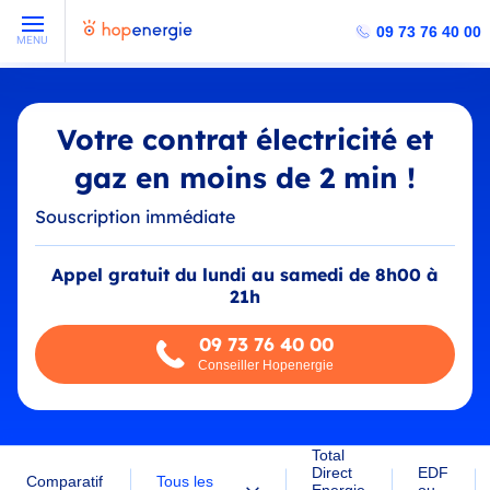
09 73 76 40 00
MENU
Votre contrat électricité et
gaz en moins de 2 min !
Souscription immédiate
Appel gratuit du lundi au samedi de 8h00 à
21h
09 73 76 40 00
Conseiller Hopenergie
Total
Direct
EDF
Tous les
Comparatif