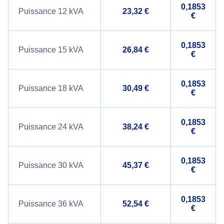
0,1853
Puissance 12 kVA
23,32 €
€
0,1853
Puissance 15 kVA
26,84 €
€
0,1853
Puissance 18 kVA
30,49 €
€
0,1853
Puissance 24 kVA
38,24 €
€
0,1853
Puissance 30 kVA
45,37 €
€
0,1853
Puissance 36 kVA
52,54 €
€