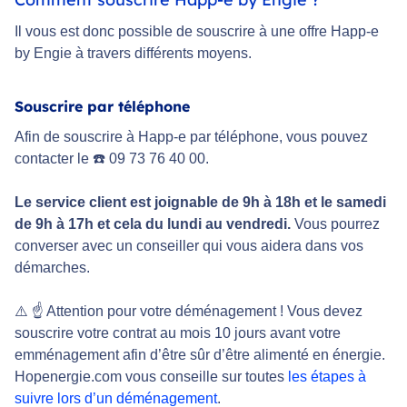
Il vous est donc possible de souscrire à une offre Happ-e
by Engie à travers différents moyens.
Souscrire par téléphone
Afin de souscrire à Happ-e par téléphone, vous pouvez
contacter le ☎️ 09 73 76 40 00.
Le service client est joignable de 9h à 18h et le samedi
de 9h à 17h et cela du lundi au vendredi.
Vous pourrez
converser avec un conseiller qui vous aidera dans vos
démarches.
⚠️ ☝ Attention pour votre déménagement ! Vous devez
souscrire votre contrat au mois 10 jours avant votre
emménagement afin d’être sûr d’être alimenté en énergie.
Hopenergie.com vous conseille sur toutes
les étapes à
suivre lors d’un déménagement
.