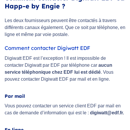
Happ-e by Engie ?
Les deux fournisseurs peuvent être contactés à travers
différents canaux également. Que ce soit par téléphone, en
ligne et même par voie postale.
Comment contacter Digiwatt EDF
Digiwatt EDF est l’exception ! Il est impossible de
contacter Digiwatt par EDF par téléphone car
aucun
service téléphonique chez EDF lui est dédié
. Vous
pouvez contacter Digiwatt EDF par mail et en ligne.
Par mail
Vous pouvez contacter un service client EDF par mail en
cas de demande d’information qui est le :
digiwatt@edf.fr.
En ligne