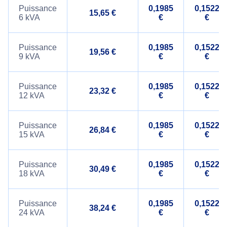
Puissance
0,1985
0,1522
15,65 €
6 kVA
€
€
Puissance
0,1985
0,1522
19,56 €
9 kVA
€
€
Puissance
0,1985
0,1522
23,32 €
12 kVA
€
€
Puissance
0,1985
0,1522
26,84 €
15 kVA
€
€
Puissance
0,1985
0,1522
30,49 €
18 kVA
€
€
Puissance
0,1985
0,1522
38,24 €
24 kVA
€
€