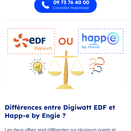
09 73 76 40 00
Conseiller Hopenergie
Différences entre Digiwatt EDF et
Happ-e by Engie ?
Les deux offres sont différentes sur plusieurs points et