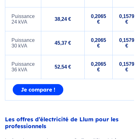
Puissance
0,2065
0,1579
38,24 €
24 kVA
€
€
Puissance
0,2065
0,1579
45,37 €
30 kVA
€
€
Puissance
0,2065
0,1579
52,54 €
36 kVA
€
€
Je compare !
Les offres d’électricité de Llum pour les
professionnels