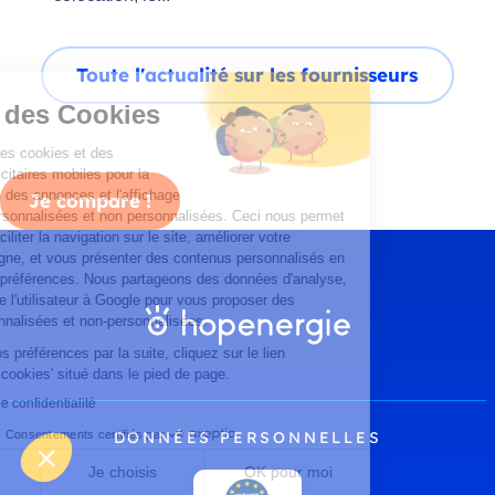
Toute l'actualité sur les fournisseurs
Gestion des Cookies
Nous utilisons des cookies et des
identifiants publicitaires mobiles pour la
personnalisation des annonces et l'affichage
Je compare !
de publicités personnalisées et non personnalisées. Ceci nous permet
également de faciliter la navigation sur le site, améliorer votre
expérience en ligne, et vous présenter des contenus personnalisés en
fonction de vos préférences. Nous partageons des données d'analyse,
de publicité et de l'utilisateur à Google pour vous proposer des
publicités personnalisées et non-personnalisées.
Pour modifier vos préférences par la suite, cliquez sur le lien
'Préférences de cookies' situé dans le pied de page.
Lire la politique de confidentialité
Consentements certifiés par
DONNÉES PERSONNELLES
Non merci
Je choisis
OK pour moi