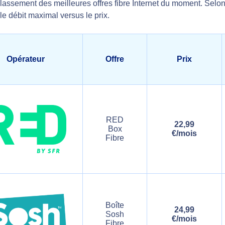
classement des meilleures offres fibre Internet du moment. Selon l’
le débit maximal versus le prix.
Opérateur
Offre
Prix
RED
22,99
Box
€/mois
Fibre
Boîte
24,99
Sosh
€/mois
Fibre