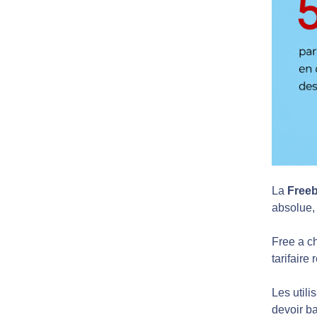
La
Free
absolue, 
Free a c
tarifaire
Les util
devoir b