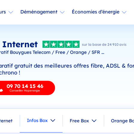
urs
Déménagement
Économies d’énergie
 Internet
sur la base de 24 910 avis
tif Bouygues Telecom / Free / Orange / SFR ...
atif gratuit des meilleures offres fibre, ADSL & fo
chrono !
09 70 14 15 46
Conseiller Hopenergie
Infos Box
ternet
Free Box
Orange B