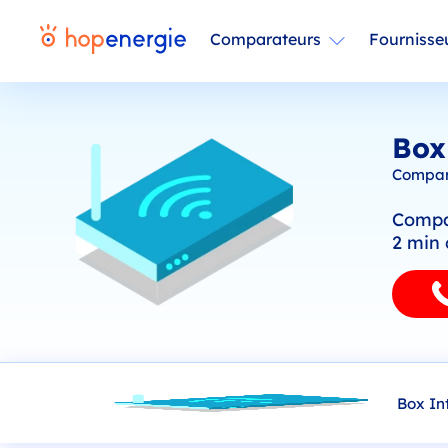
Comparateurs
Fournisse
Box
Compara
Compar
2 min 
Box In