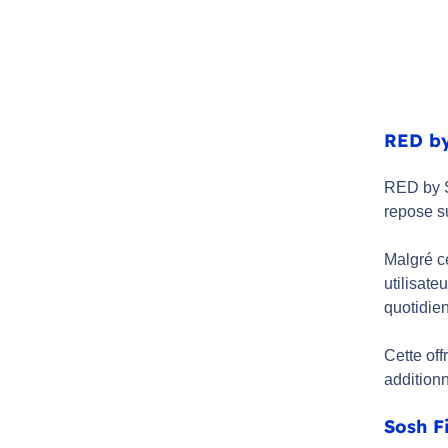
RED by
RED by SF
repose s
Malgré c
utilisate
quotidien
Cette off
additionn
Sosh Fi