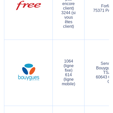
F
encore
Forfai
client)
75371 PAR
3244 (si
vous
êtes
client)
1064
Servic
(ligne
Bouygue
fixe)
TSA 
614
60643 C
(ligne
Ce
mobile)