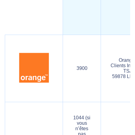
Orange
Clients
Inte
3900
TSA 
59878 LIL
1044 (si
vous
n’êtes
pas